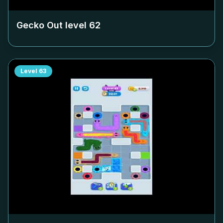
Gecko Out level
62
Level
63