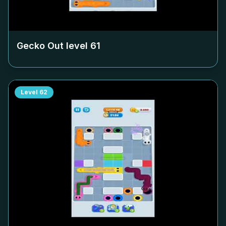
Gecko Out level
61
Level
62