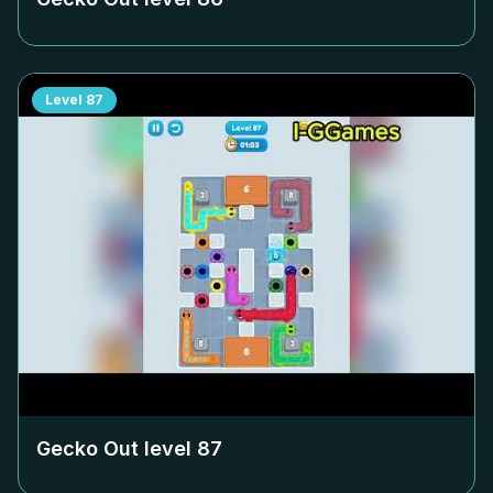
Level
87
Gecko Out level
87