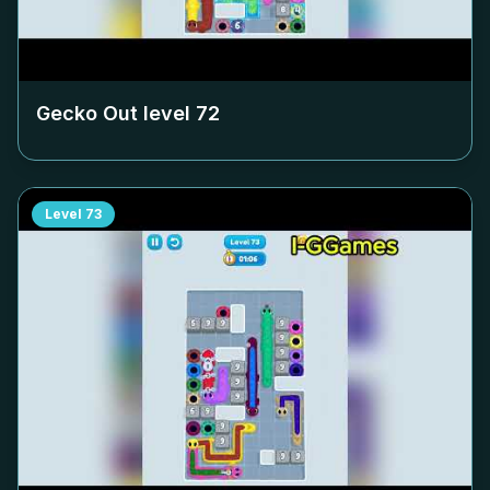
Gecko Out level
72
Level
73