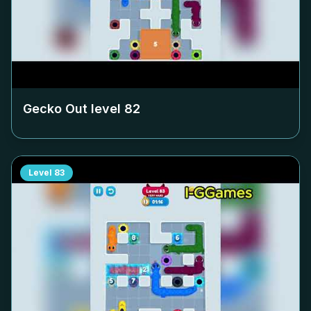
Gecko Out level
82
Level
83