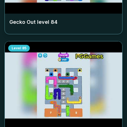
Gecko Out level
84
Level
85