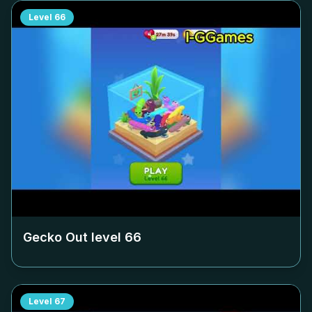
Level
66
Gecko Out level
66
Level
67