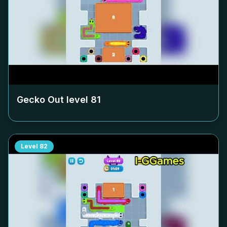
Gecko Out level
81
Level
82