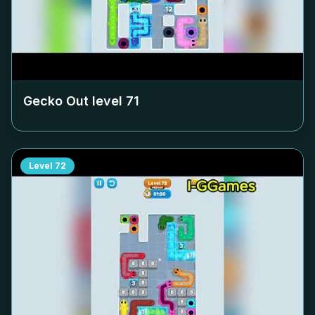
Gecko Out level
71
Level
72