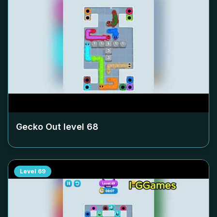
Gecko Out level
68
Level
69