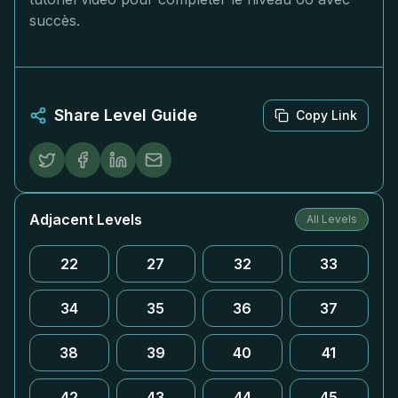
succès.
Share Level Guide
Copy Link
Adjacent Levels
All Levels
22
27
32
33
34
35
36
37
38
39
40
41
42
43
44
45