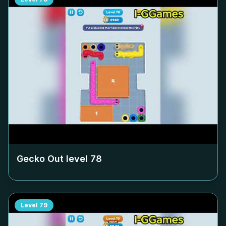
Gecko Out level
78
Level
79