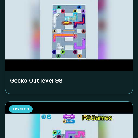
Gecko Out level
98
Level
99