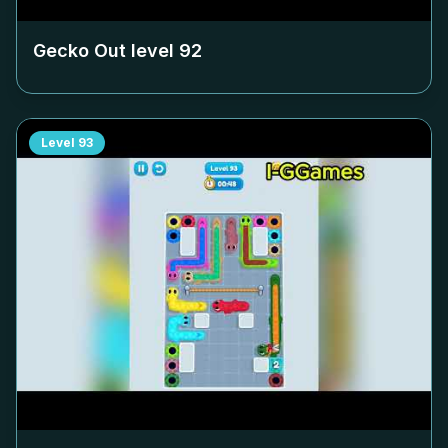
Gecko Out level
92
Level
93