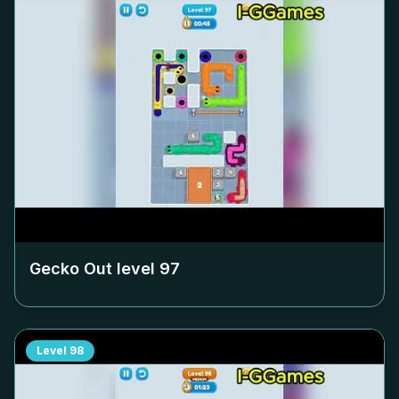
Gecko Out level
97
Level
98