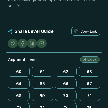
succès.
Share Level Guide
Copy Link
Adjacent Levels
All Levels
60
61
62
63
64
65
66
67
68
69
70
71
72
73
74
75