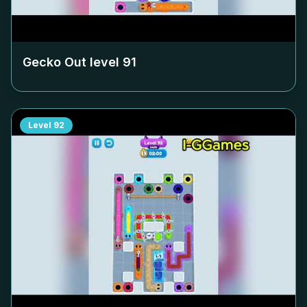
Gecko Out level
91
Level
92