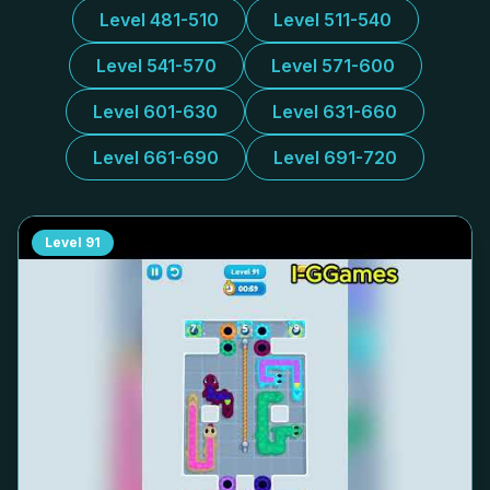
Level 481-510
Level 511-540
Level 541-570
Level 571-600
Level 601-630
Level 631-660
Level 661-690
Level 691-720
Level
91