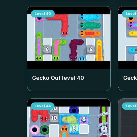
Level
40
Level
Gecko Out level
40
Geck
Level
44
Level