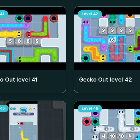
41
Level
42
o Out level
41
Gecko Out level
42
45
Level
46