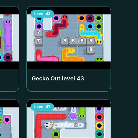
Level
43
Gecko Out level
43
Level
47