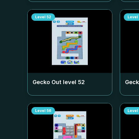
Level
52
Level
Gecko Out level
52
Geck
Level
56
Level