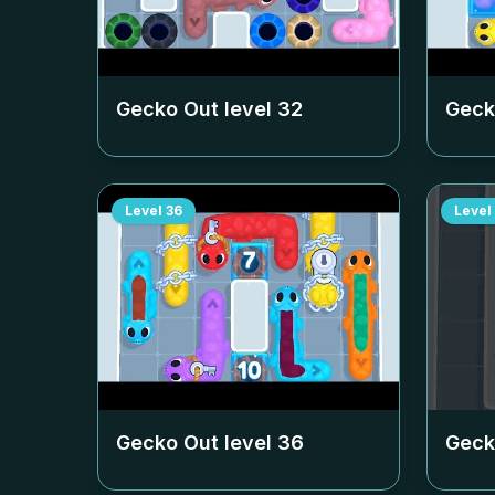
Gecko Out level
32
Geck
Level
36
Level
Gecko Out level
36
Geck