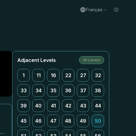
Français
Adjacent Levels
All Levels
1
11
16
22
27
32
33
34
35
36
37
38
39
40
41
42
43
44
45
46
47
48
49
50