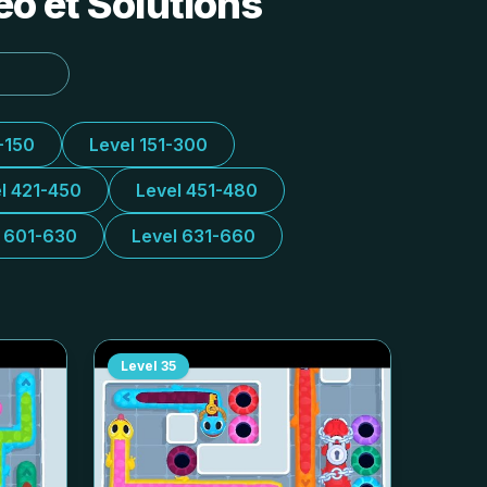
o et Solutions
-150
Level 151-300
l 421-450
Level 451-480
l 601-630
Level 631-660
Level
35