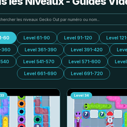
s les Niveaux - Guides Vidé
1-60
Level 61-90
Level 91-120
Level 121
1-360
Level 361-390
Level 391-420
Leve
-540
Level 541-570
Level 571-600
Leve
Level 661-690
Level 691-720
33
Level
34