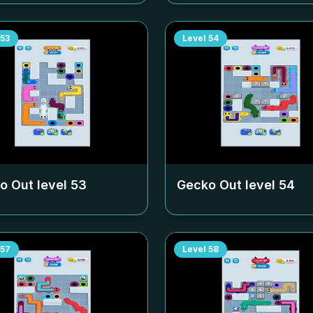
53
Level
54
o Out level
53
Gecko Out level
54
57
Level
58