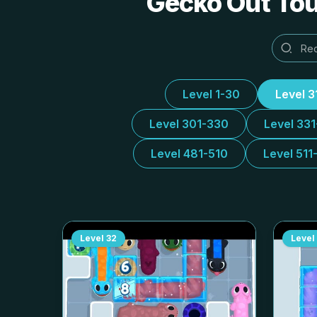
Gecko Out Tou
Level 1-30
Level 3
Level 301-330
Level 33
Level 481-510
Level 511
Level
32
Level