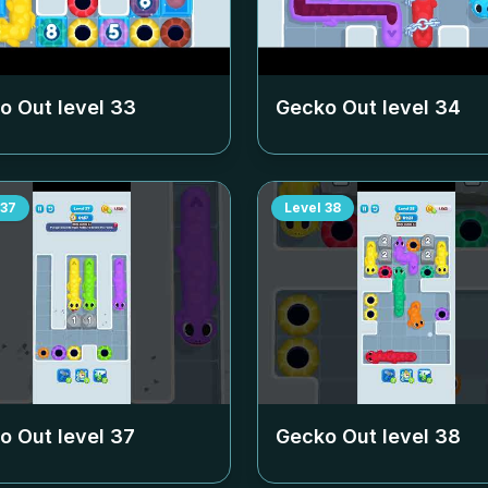
o Out level
33
Gecko Out level
34
37
Level
38
o Out level
37
Gecko Out level
38