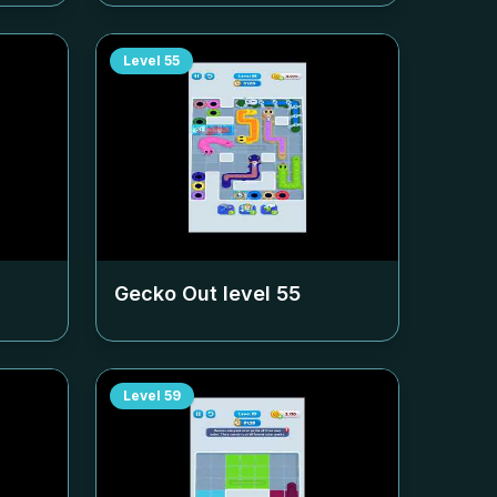
Level
55
Gecko Out level
55
Level
59