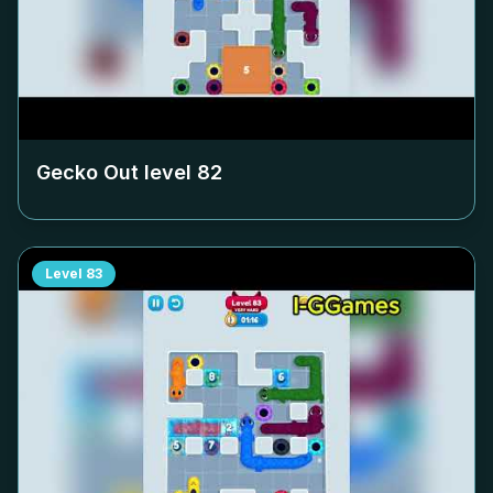
Gecko Out level
82
Level
83