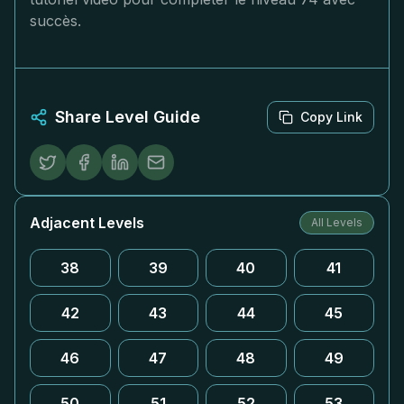
succès.
Share Level Guide
Copy Link
Adjacent Levels
All Levels
38
39
40
41
42
43
44
45
46
47
48
49
50
51
52
53