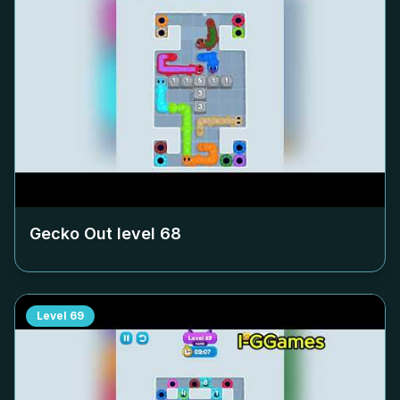
Gecko Out level
68
Level
69