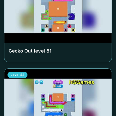
Gecko Out level
81
Level
82