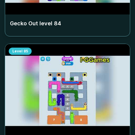
Gecko Out level
84
Level
85