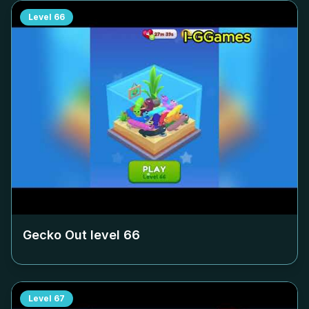
Level
66
Gecko Out level
66
Level
67