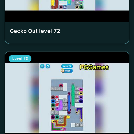
Gecko Out level
72
Level
73