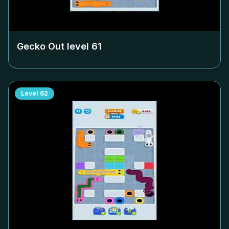
Gecko Out level
61
Level
62