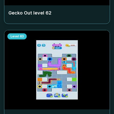
Gecko Out level
62
Level
63