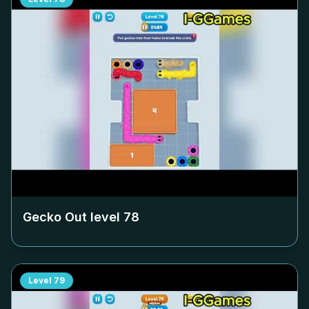
Gecko Out level
78
Level
79