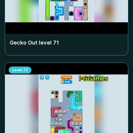
Gecko Out level
71
Level
72