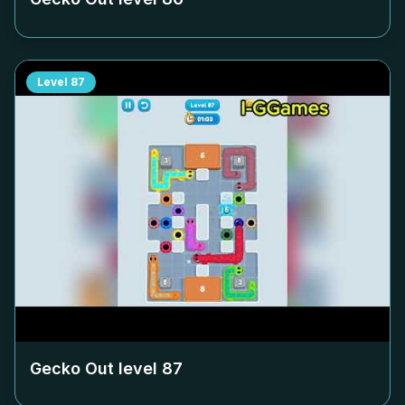
Level
87
Gecko Out level
87