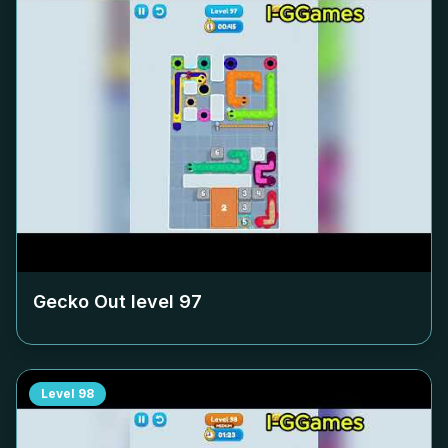
Gecko Out level
97
Level
98