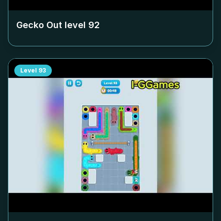
Gecko Out level
92
Level
93