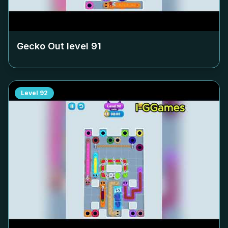
Gecko Out level
91
Level
92