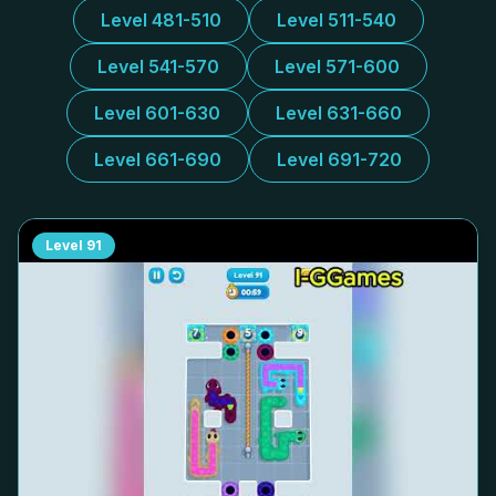
Level 481-510
Level 511-540
Level 541-570
Level 571-600
Level 601-630
Level 631-660
Level 661-690
Level 691-720
Level
91