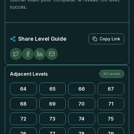
succès.
Share Level Guide
Copy Link
Adjacent Levels
All Levels
64
65
66
67
68
69
70
71
72
73
74
75
76
77
78
79