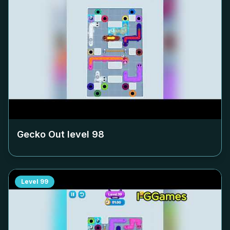
Gecko Out level
98
Level
99