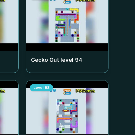
Gecko Out level
94
Level
98