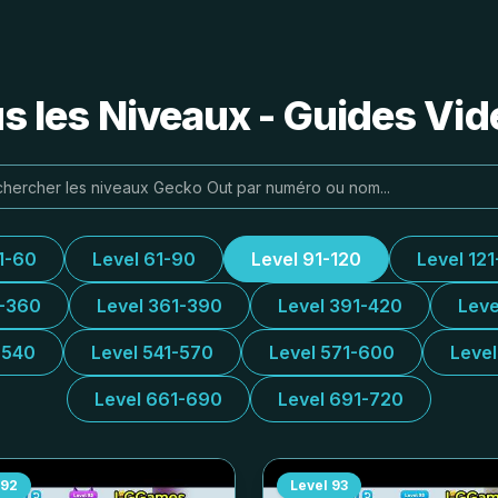
s les Niveaux - Guides Vidé
1-60
Level 61-90
Level 91-120
Level 121
1-360
Level 361-390
Level 391-420
Leve
-540
Level 541-570
Level 571-600
Leve
Level 661-690
Level 691-720
92
Level
93