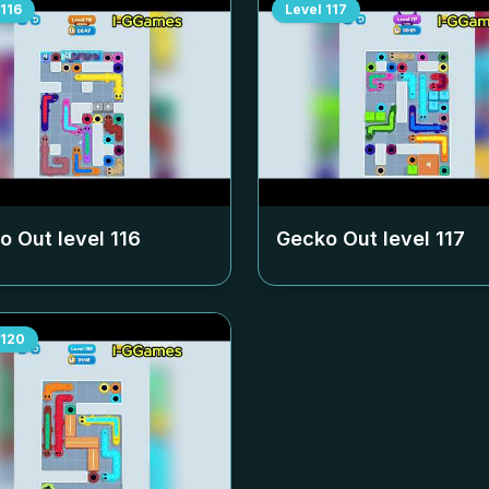
116
Level
117
o Out level
116
Gecko Out level
117
120