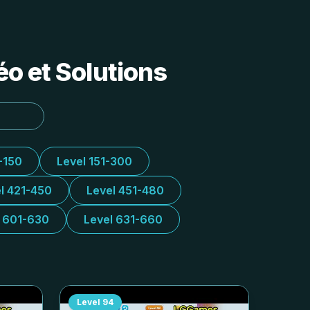
o et Solutions
-150
Level 151-300
l 421-450
Level 451-480
l 601-630
Level 631-660
Level
94