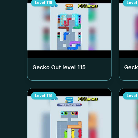
Level
115
Level
Gecko Out level
115
Geck
Level
119
Level