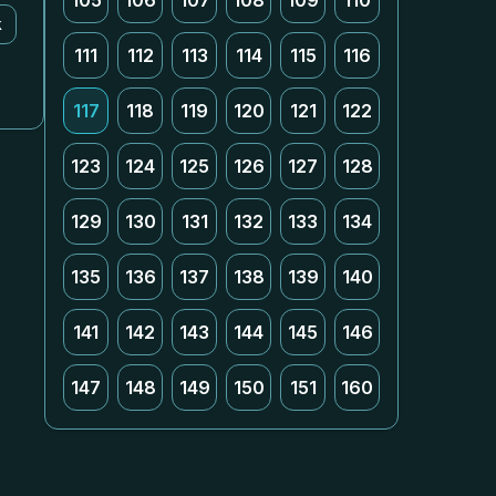
105
106
107
108
109
110
k
111
112
113
114
115
116
117
118
119
120
121
122
123
124
125
126
127
128
129
130
131
132
133
134
135
136
137
138
139
140
141
142
143
144
145
146
147
148
149
150
151
160