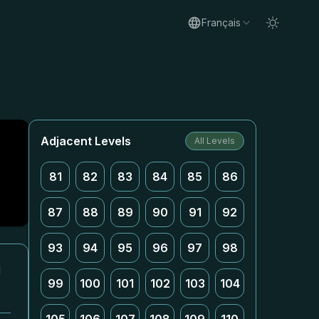
Français
Adjacent Levels
All Levels
81
82
83
84
85
86
87
88
89
90
91
92
93
94
95
96
97
98
l
99
100
101
102
103
104