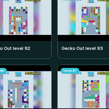
o Out level
92
Gecko Out level
93
96
Level
97