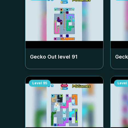
Gecko Out level
91
Geck
Level
95
Level