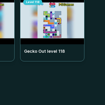
Level
118
Gecko Out level
118