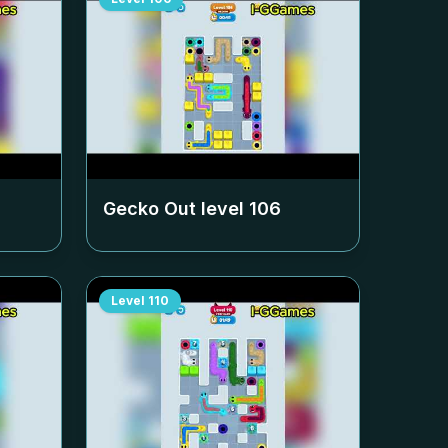
Gecko Out level
106
Level
110