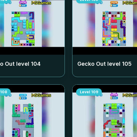
o Out level
104
Gecko Out level
105
108
Level
109