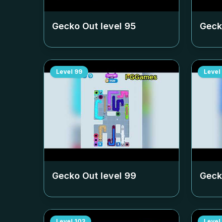
Gecko Out level
95
Geck
Level
99
Level
Gecko Out level
99
Geck
Level
103
Level