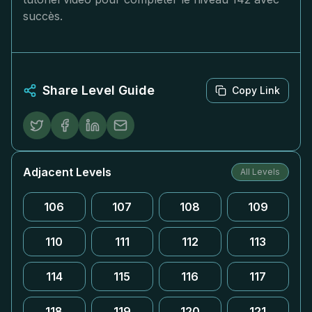
succès.
Share Level Guide
Copy Link
Adjacent Levels
All Levels
106
107
108
109
110
111
112
113
114
115
116
117
118
119
120
121