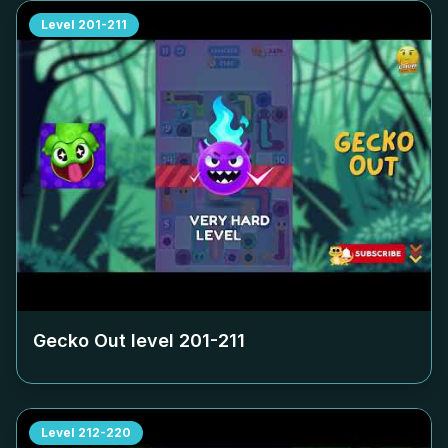
Level
201-211
Gecko Out level
201-211
Level
212-220