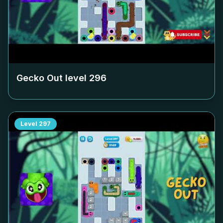
Gecko Out level
296
Level
297