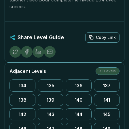
succès.
Share Level Guide
Copy Link
Adjacent Levels
All Levels
134
135
136
137
138
139
140
141
142
143
144
145
146
147
148
149