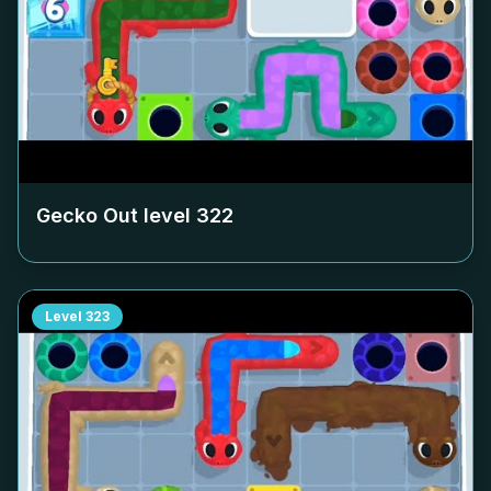
Gecko Out level
322
Level
323