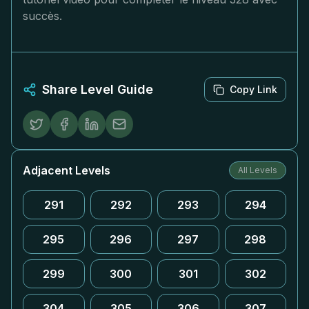
succès.
Share Level Guide
Copy Link
Adjacent Levels
All Levels
291
292
293
294
295
296
297
298
299
300
301
302
304
305
306
307