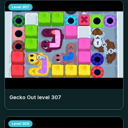
Level
307
Gecko Out level
307
Level
308