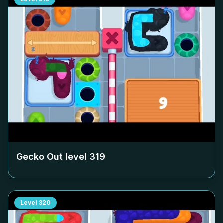
Gecko Out level
319
Level
320