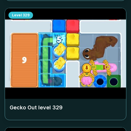
Level
329
Gecko Out level
329