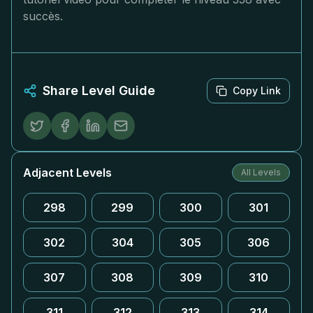
succès.
Share Level Guide
Copy Link
Adjacent Levels
All Levels
298
299
300
301
302
304
305
306
307
308
309
310
311
312
313
314