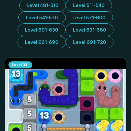
Level 481-510
Level 511-540
Level 541-570
Level 571-600
Level 601-630
Level 631-660
Level 661-690
Level 691-720
Level
331