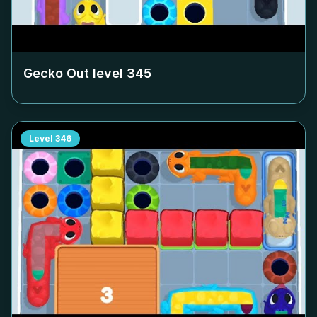
Gecko Out level
345
Level
346