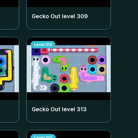
Gecko Out level
309
Level
313
Gecko Out level
313
Level
317