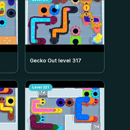
Gecko Out level
317
Level
321