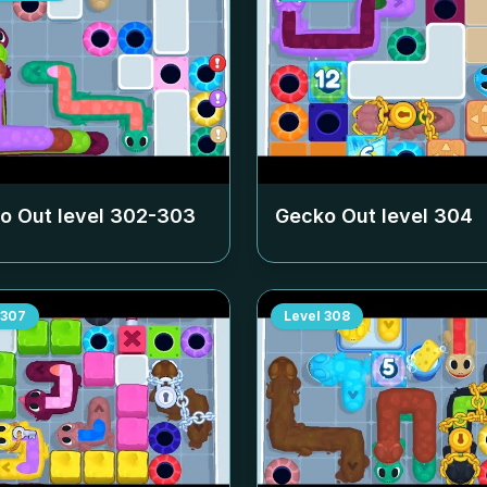
o Out level
302-303
Gecko Out level
304
307
Level
308