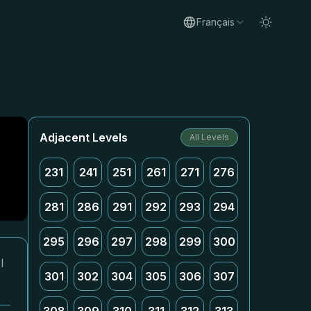
Français
Adjacent Levels
All Levels
231
241
251
261
271
276
281
286
291
292
293
294
295
296
297
298
299
300
l
301
302
304
305
306
307