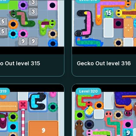
o Out level
315
Gecko Out level
316
319
Level
320