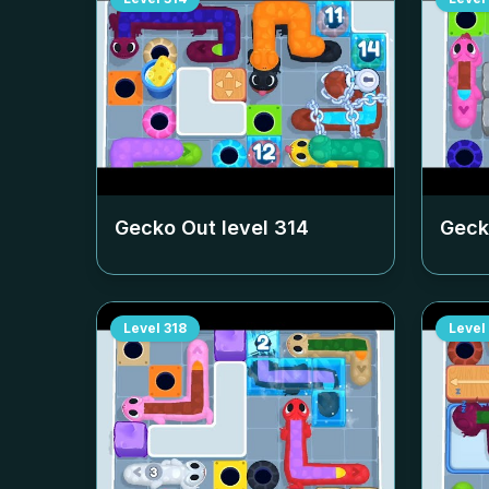
Gecko Out level
314
Geck
Level
318
Level