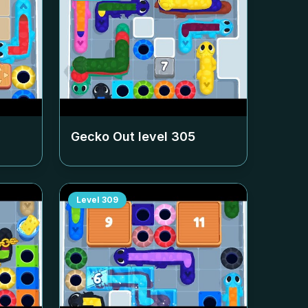
Gecko Out level
305
Level
309