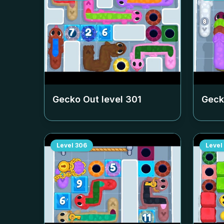
Gecko Out level
301
Geck
Level
306
Level