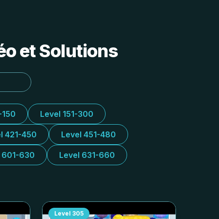
o et Solutions
-150
Level 151-300
l 421-450
Level 451-480
l 601-630
Level 631-660
Level
305