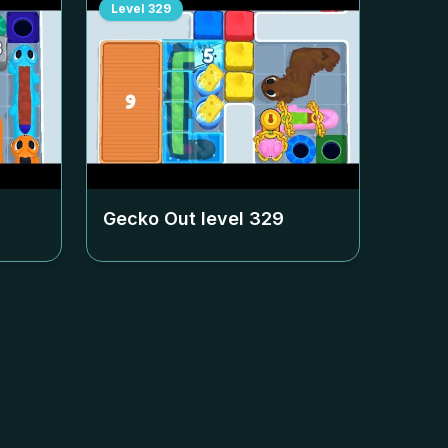
Level
329
Gecko Out level
329