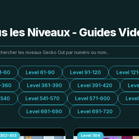
s les Niveaux - Guides Vidé
1-60
Level 61-90
Level 91-120
Level 121
1-360
Level 361-390
Level 391-420
Leve
-540
Level 541-570
Level 571-600
Leve
Level 661-690
Level 691-720
302-303
Level
304