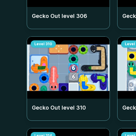
Gecko Out level
306
Geck
Level
310
Level
Gecko Out level
310
Geck
Level
314
Level