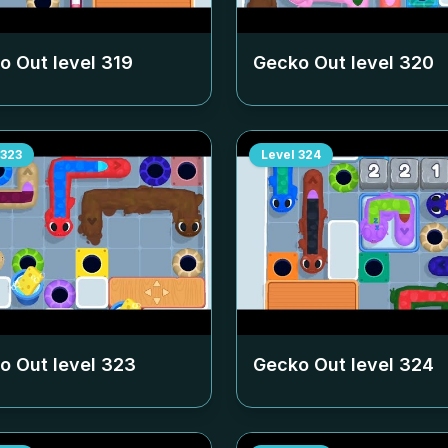
o Out level
319
Gecko Out level
320
323
Level
324
o Out level
323
Gecko Out level
324