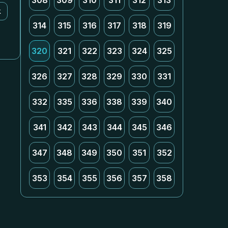
308
309
310
311
312
313
k
314
315
316
317
318
319
320
321
322
323
324
325
326
327
328
329
330
331
332
335
336
338
339
340
341
342
343
344
345
346
347
348
349
350
351
352
353
354
355
356
357
358