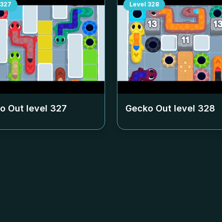
327
Level
328
o Out level
327
Gecko Out level
328