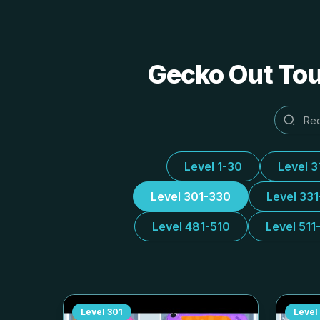
Gecko Out Tou
Level 1-30
Level 3
Level 301-330
Level 33
Level 481-510
Level 511
Level
301
Level