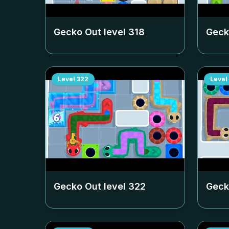
Gecko Out level
318
Geck
Level
322
Level
Gecko Out level
322
Geck