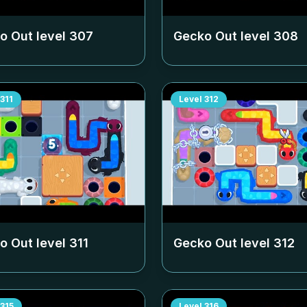
o Out level
307
Gecko Out level
308
311
Level
312
o Out level
311
Gecko Out level
312
315
Level
316