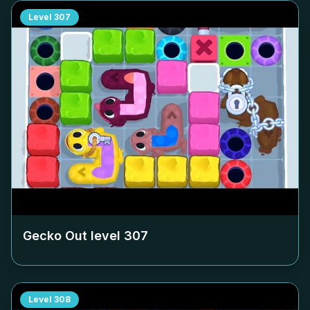
Level
307
Gecko Out level
307
Level
308