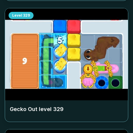
Level
329
Gecko Out level
329