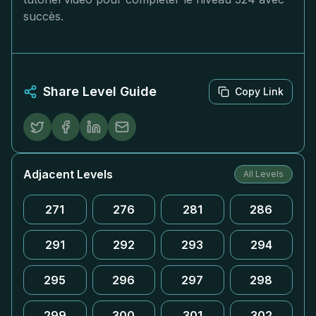
succès.
Share Level Guide
Copy Link
Adjacent Levels
All Levels
271
276
281
286
291
292
293
294
295
296
297
298
299
300
301
302