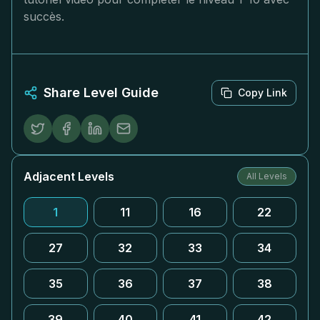
succès.
Share Level Guide
Copy Link
Adjacent Levels
All Levels
1
11
16
22
27
32
33
34
35
36
37
38
39
40
41
42