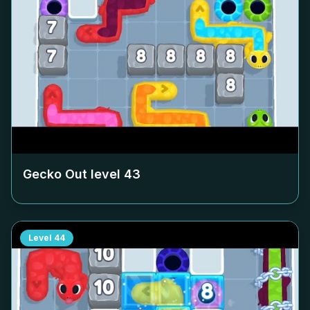
Gecko Out level
43
Level
44