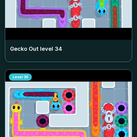
Gecko Out level
34
Level
35