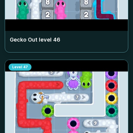
Gecko Out level
46
Level
47