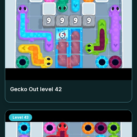
Gecko Out level
42
Level
43