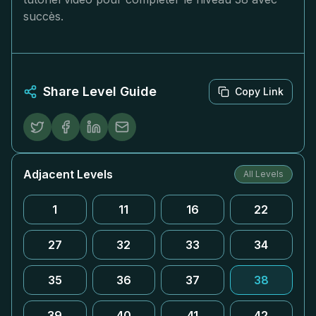
succès.
Share Level Guide
Copy Link
Adjacent Levels
All Levels
1
11
16
22
27
32
33
34
35
36
37
38
39
40
41
42