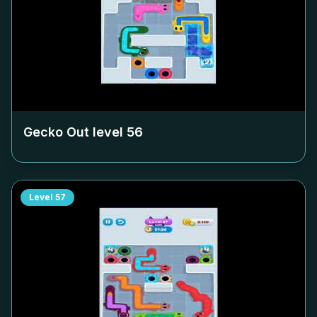
Gecko Out level
56
Level
57