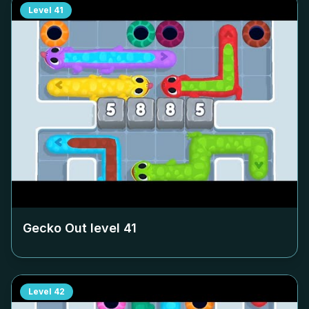
Level
41
Gecko Out level
41
Level
42