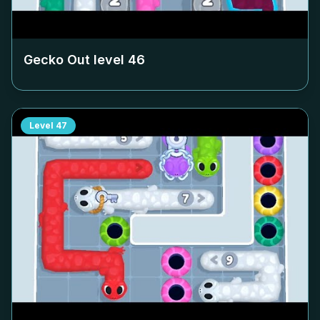
Gecko Out level
46
Level
47