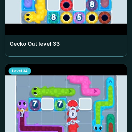
Gecko Out level
33
Level
34