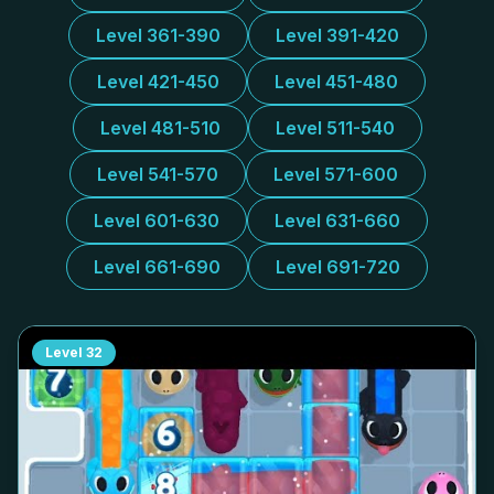
Level 361-390
Level 391-420
Level 421-450
Level 451-480
Level 481-510
Level 511-540
Level 541-570
Level 571-600
Level 601-630
Level 631-660
Level 661-690
Level 691-720
Level
32