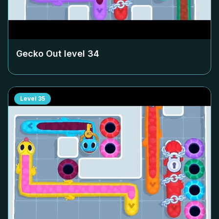
Gecko Out level
34
Level
35