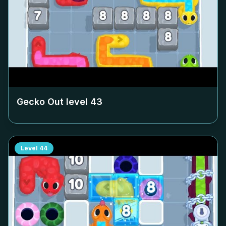
Gecko Out level
43
Level
44