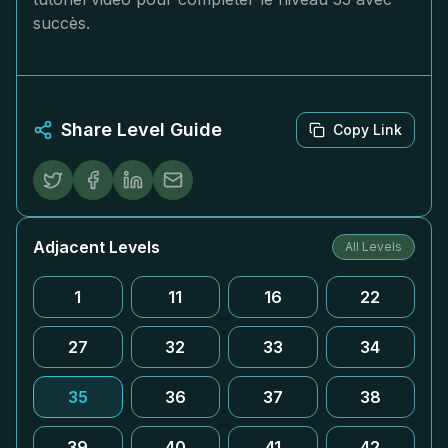
succès.
Share Level Guide
Copy Link
Adjacent Levels
All Levels
1
11
16
22
27
32
33
34
35
36
37
38
39
40
41
42