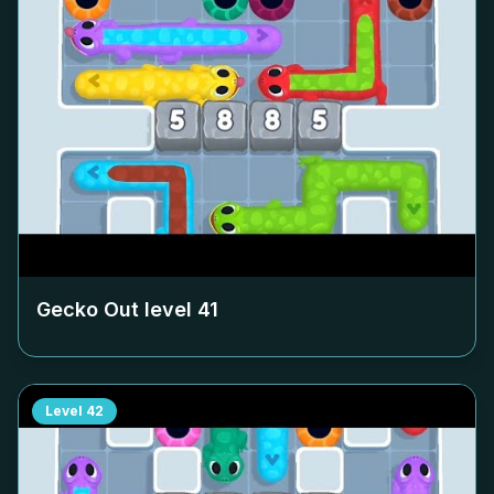
Gecko Out level
41
Level
42