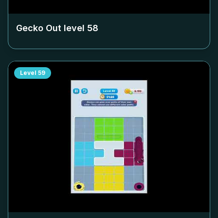
Gecko Out level
58
Level
59