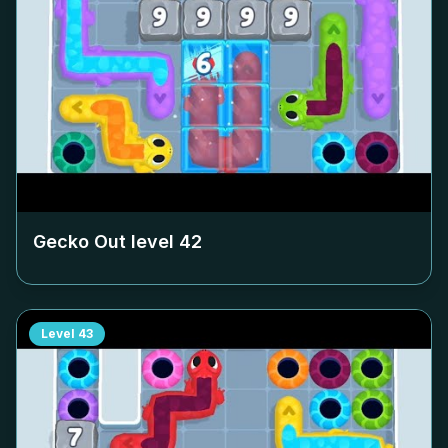
Gecko Out level
42
Level
43