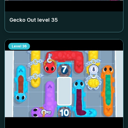
Gecko Out level
35
Level
36