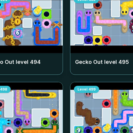
o Out level
494
Gecko Out level
495
498
Level
499