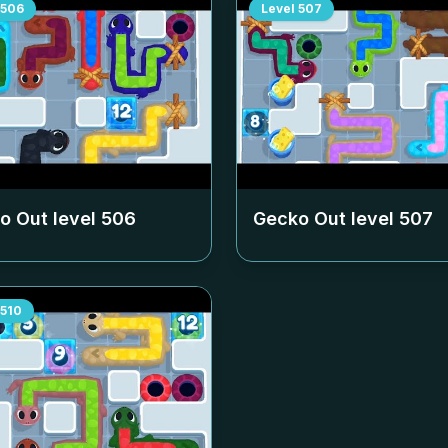
506
Level
507
o Out level
506
Gecko Out level
507
510