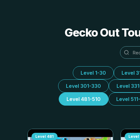
Gecko Out Tou
Level 1-30
Level 3
Level 301-330
Level 33
Level 481-510
Level 511
Level
481
Level