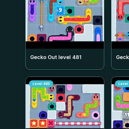
Gecko Out level
481
Geck
Level
485
Level