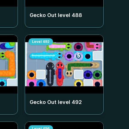
Gecko Out level
488
Level
492
Gecko Out level
492
Level
496