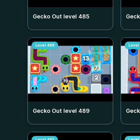
Gecko Out level
485
Geck
Level
489
Level
Gecko Out level
489
Geck
Level
493
Level