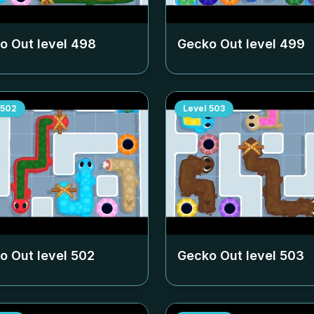
o Out level
498
Gecko Out level
499
502
Level
503
o Out level
502
Gecko Out level
503