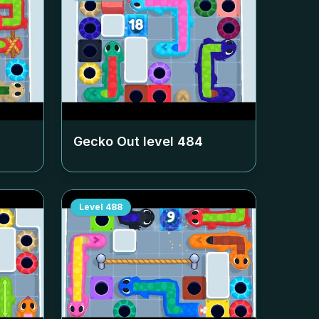
Gecko Out level
484
Level
488