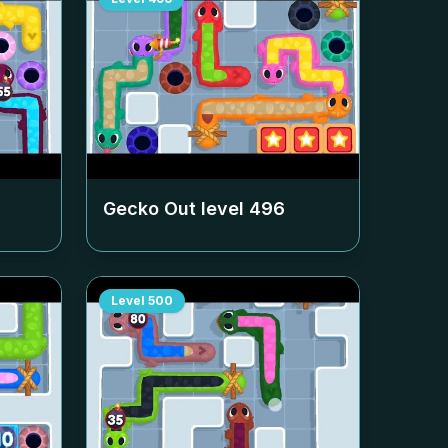
Gecko Out level
496
Level
500