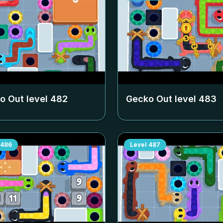
o Out level
482
Gecko Out level
483
486
Level
487