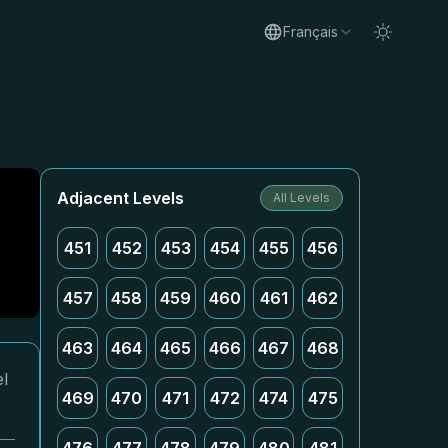
Français
Adjacent Levels
All Levels
451
452
453
454
455
456
457
458
459
460
461
462
463
464
465
466
467
468
el
469
470
471
472
474
475