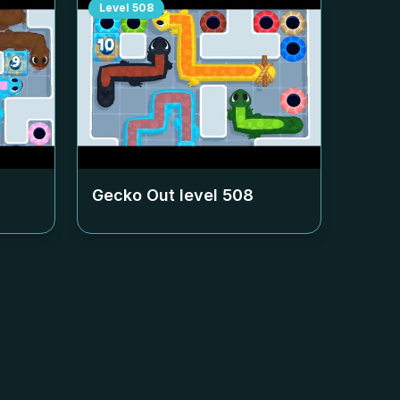
Level
508
Gecko Out level
508