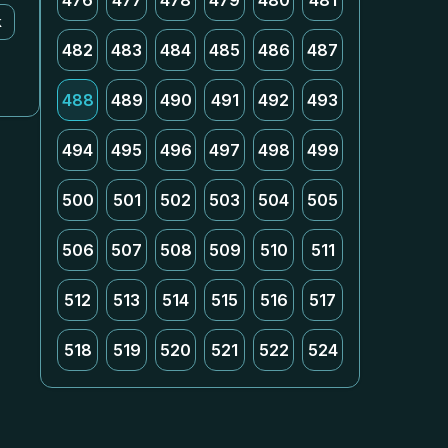
476
477
478
479
480
481
k
482
483
484
485
486
487
488
489
490
491
492
493
494
495
496
497
498
499
500
501
502
503
504
505
506
507
508
509
510
511
512
513
514
515
516
517
518
519
520
521
522
524