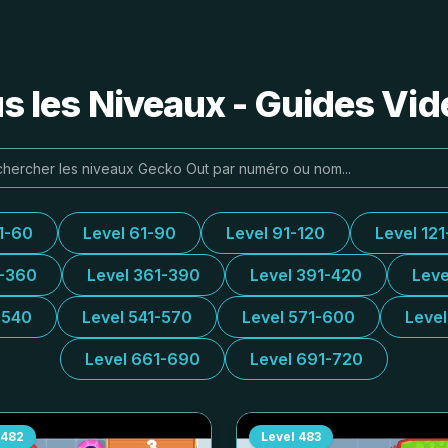
s les Niveaux - Guides Vidé
1-60
Level 61-90
Level 91-120
Level 121
1-360
Level 361-390
Level 391-420
Leve
-540
Level 541-570
Level 571-600
Leve
Level 661-690
Level 691-720
482
Level
483