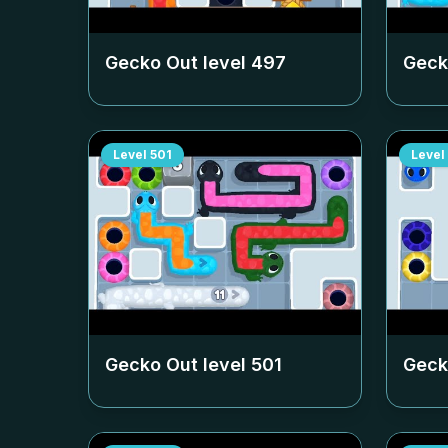
Gecko Out level
497
Geck
Level
501
Level
Gecko Out level
501
Geck