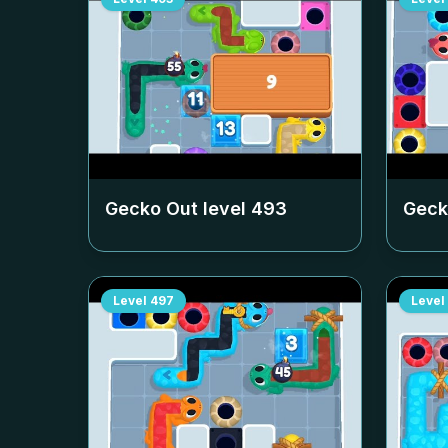
Gecko Out level
493
Geck
Level
497
Level