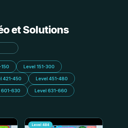
o et Solutions
-150
Level 151-300
l 421-450
Level 451-480
l 601-630
Level 631-660
Level
484