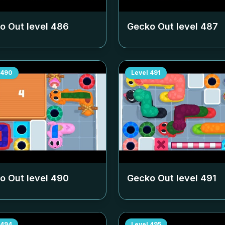
o Out level
486
Gecko Out level
487
490
Level
491
o Out level
490
Gecko Out level
491
494
Level
495