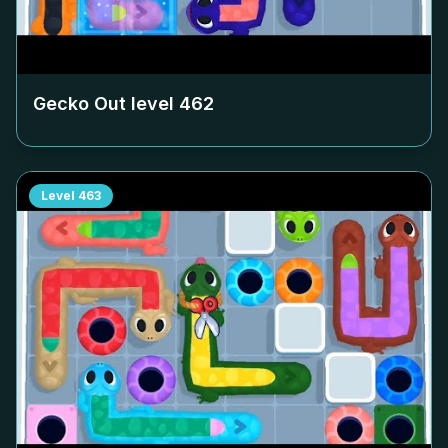
Gecko Out level
462
Level
463