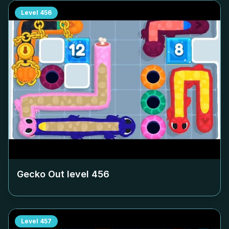
Level
456
Gecko Out level
456
Level
457