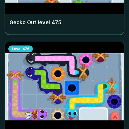
Gecko Out level
475
Level
476