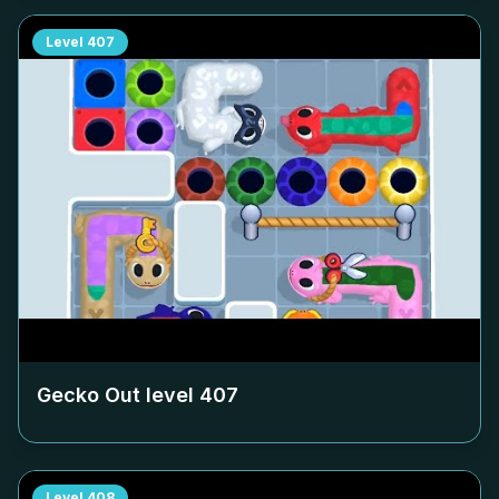
Level
407
Gecko Out level
407
Level
408