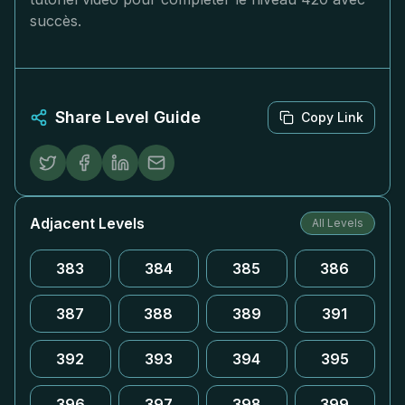
succès.
Share Level Guide
Copy Link
Adjacent Levels
All Levels
383
384
385
386
387
388
389
391
392
393
394
395
396
397
398
399