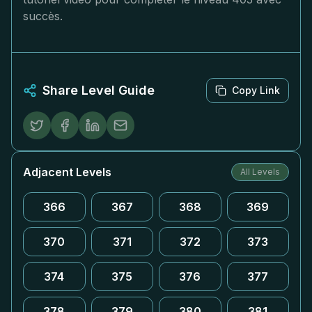
succès.
Share Level Guide
Copy Link
Adjacent Levels
All Levels
366
367
368
369
370
371
372
373
374
375
376
377
378
379
380
381