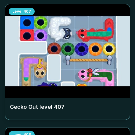
Level
407
Gecko Out level
407
Level
408