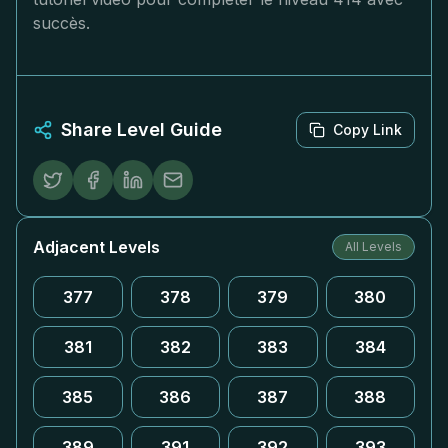
succès.
Share Level Guide
Copy Link
Adjacent Levels
All Levels
377
378
379
380
381
382
383
384
385
386
387
388
389
391
392
393