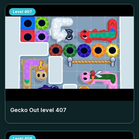
Level
407
Gecko Out level
407
Level
408