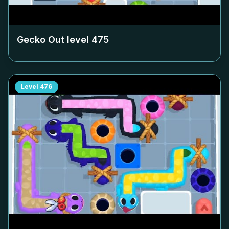
Gecko Out level
475
Level
476