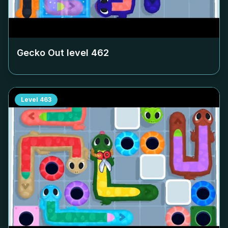
Gecko Out level
462
Level
463