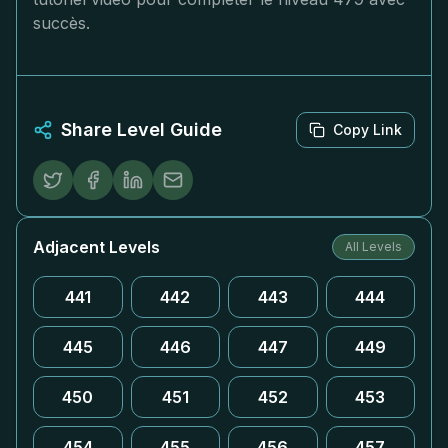
succès.
Share Level Guide
Copy Link
Adjacent Levels
All Levels
441
442
443
444
445
446
447
449
450
451
452
453
454
455
456
457