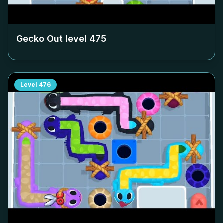
Gecko Out level
475
Level
476