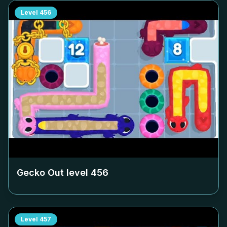
Level
456
Gecko Out level
456
Level
457