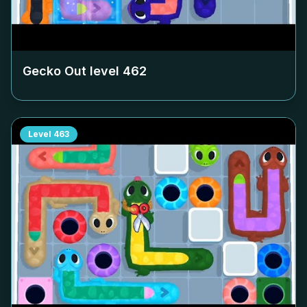
Gecko Out level
462
Level
463