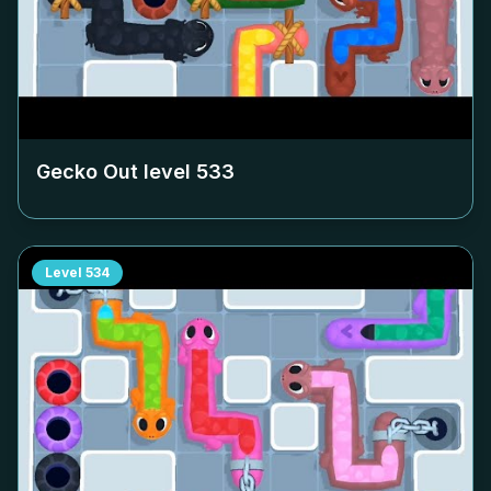
Gecko Out level
533
Level
534