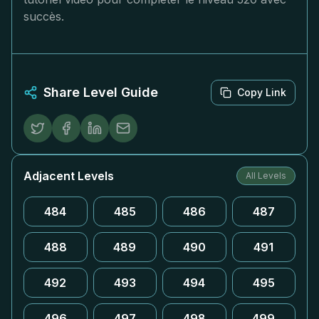
succès.
Share Level Guide
Copy Link
Adjacent Levels
All Levels
484
485
486
487
488
489
490
491
492
493
494
495
496
497
498
499