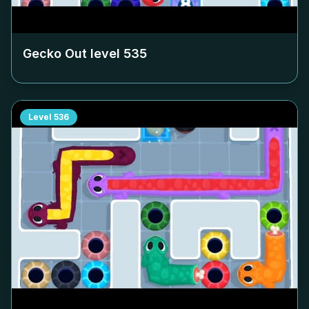
Gecko Out level
535
Level
536