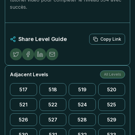
succès.
Share Level Guide
Copy Link
Adjacent Levels
All Levels
517
518
519
520
521
522
524
525
526
527
528
529
530
531
532
533