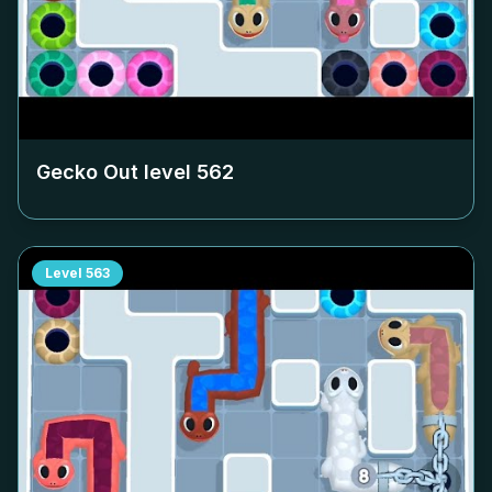
Gecko Out level
562
Level
563