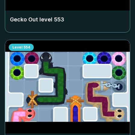
Gecko Out level
553
Level
554