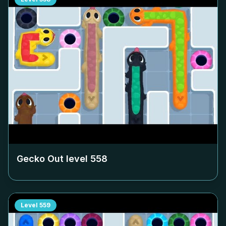
Gecko Out level
558
Level
559