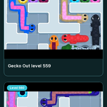
Gecko Out level
559
Level
560