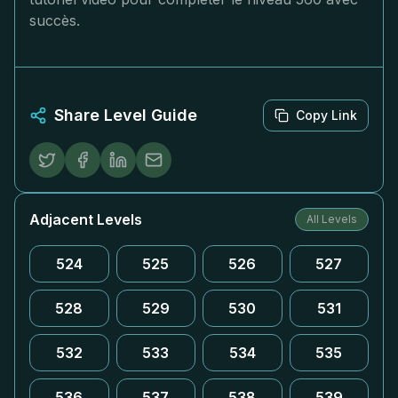
succès.
Share Level Guide
Copy Link
Adjacent Levels
All Levels
524
525
526
527
528
529
530
531
532
533
534
535
536
537
538
539