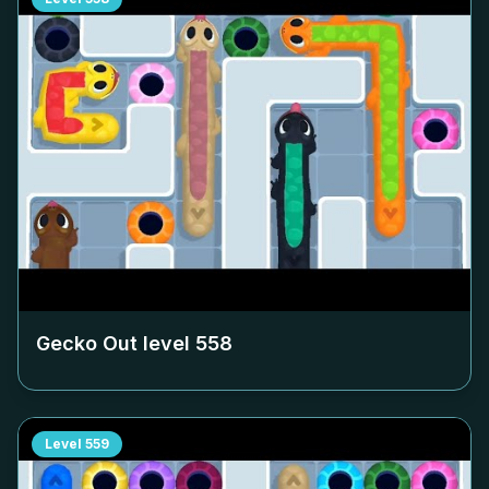
Gecko Out level
558
Level
559