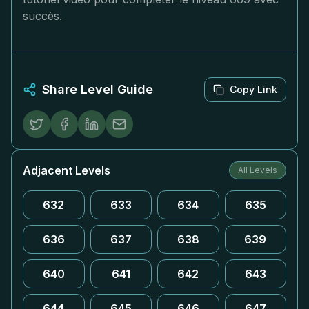
succès.
Share Level Guide
Copy Link
Adjacent Levels
All Levels
632
633
634
635
636
637
638
639
640
641
642
643
644
645
646
647