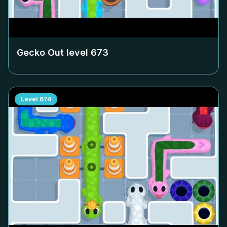
Gecko Out level
673
Level
674