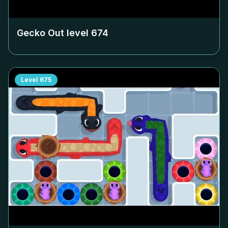
Gecko Out level
674
Level
675