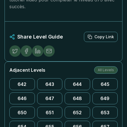
succès.
Share Level Guide
Copy Link
Adjacent Levels
All Levels
642
643
644
645
646
647
648
649
650
651
652
653
654
655
656
657