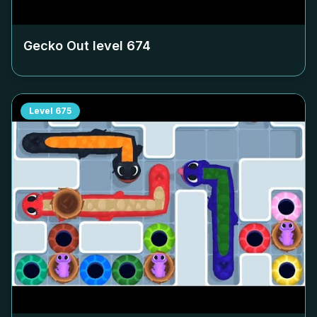
Gecko Out level
674
Level
675