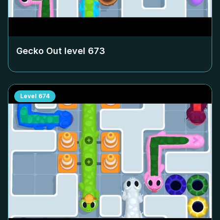
Gecko Out level
673
Level
674