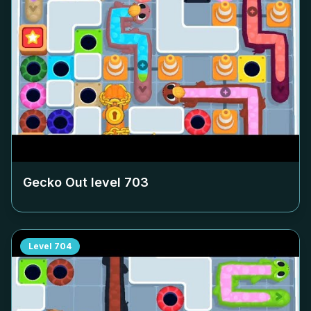
Gecko Out level
703
Level
704