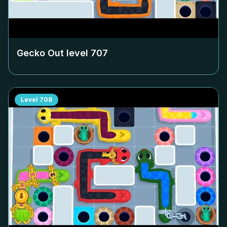
Gecko Out level
707
Level
708