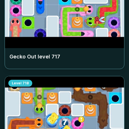
Gecko Out level
717
Level
718