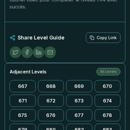
succès.
Share Level Guide
Copy Link
Adjacent Levels
All Levels
667
668
669
670
671
672
673
674
675
676
677
678
679
680
682
683