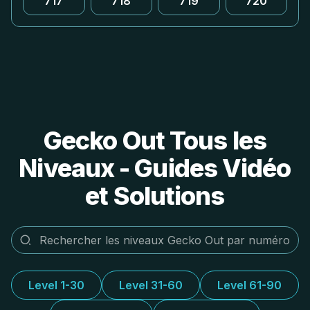
717
718
719
720
Gecko Out Tous les
Niveaux - Guides Vidéo
et Solutions
Level 1-30
Level 31-60
Level 61-90