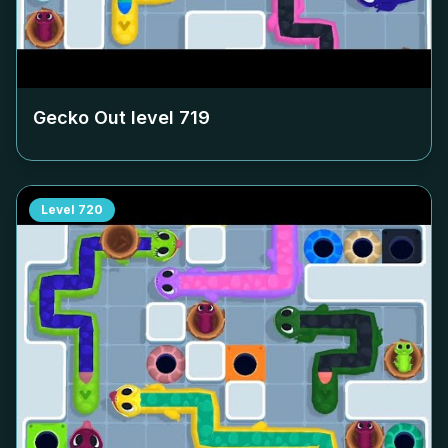
Gecko Out level
719
Level
720