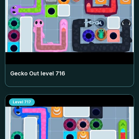
Gecko Out level
716
Level
717