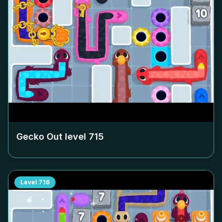
Gecko Out level
715
Level
716