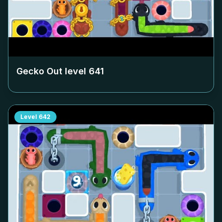
Gecko Out level
641
Level
642