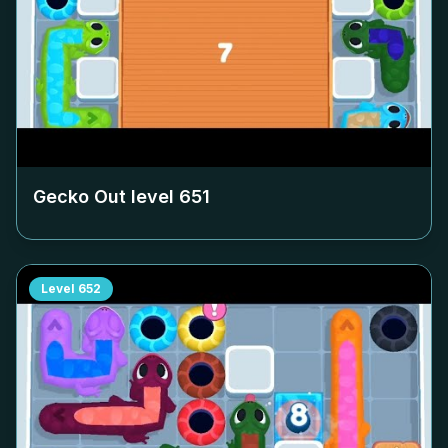
Gecko Out level
651
Level
652