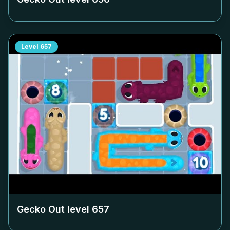
Level
657
Gecko Out level
657