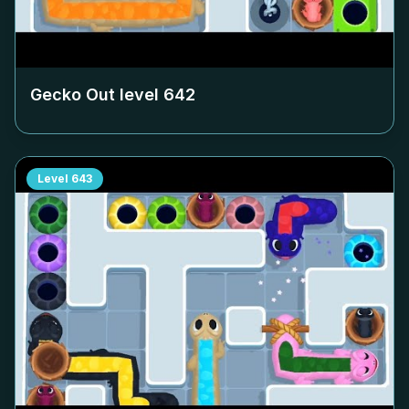
Gecko Out level
642
Level
643