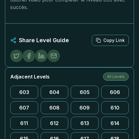
succès.
Share Level Guide
Copy Link
Adjacent Levels
All Levels
603
604
605
606
607
608
609
610
611
612
613
614
615
616
617
618