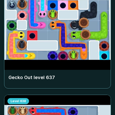
Gecko Out level
637
Level
638