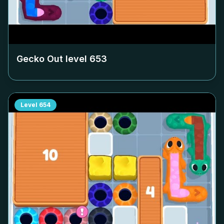
Gecko Out level
653
Level
654