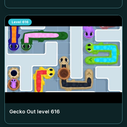
Level
616
Gecko Out level
616