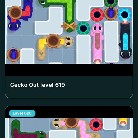
Gecko Out level
619
Level
620