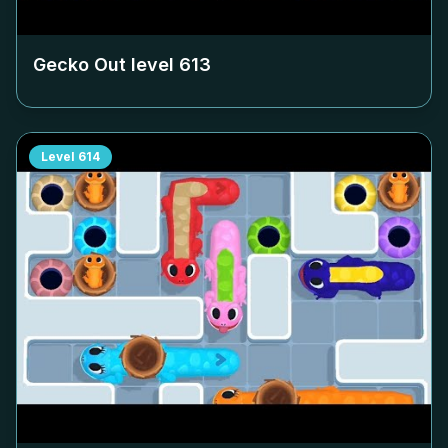
Gecko Out level
613
Level
614