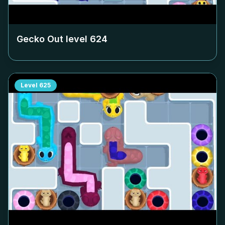
Gecko Out level
624
Level
625