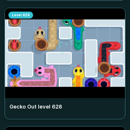
Level
628
Gecko Out level
628