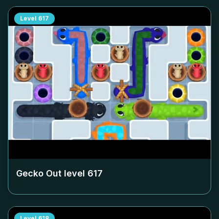
Level
617
Gecko Out level
617
Level
618