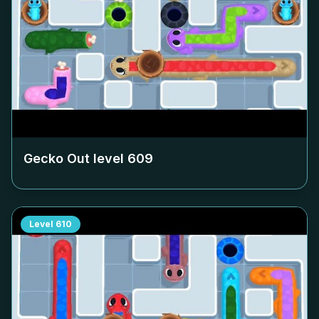
Gecko Out level
609
Level
610