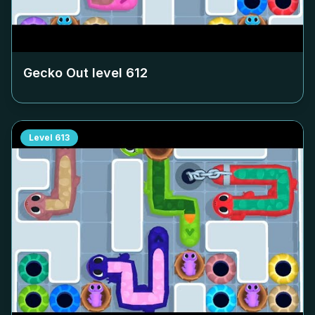
Gecko Out level
612
Level
613