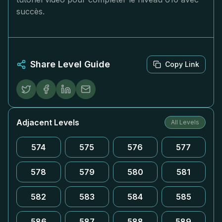
succès.
Share Level Guide
Copy Link
Adjacent Levels
All Levels
574
575
576
577
578
579
580
581
582
583
584
585
586
587
588
589