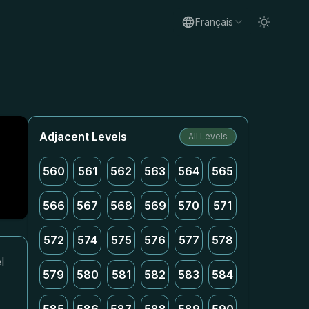
Français
Adjacent Levels
All Levels
560
561
562
563
564
565
566
567
568
569
570
571
572
574
575
576
577
578
l
579
580
581
582
583
584