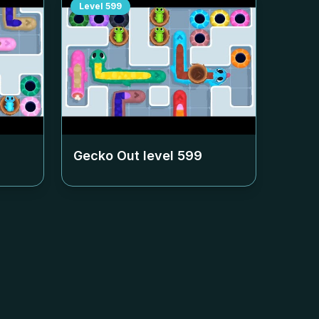
Level
599
Gecko Out level
599