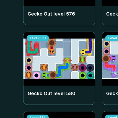
Gecko Out level
576
Geck
Level
580
Level
Gecko Out level
580
Geck
Level
584
Level