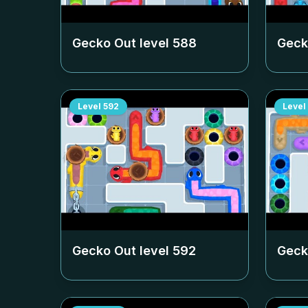
Gecko Out level
588
Geck
Level
592
Level
Gecko Out level
592
Geck