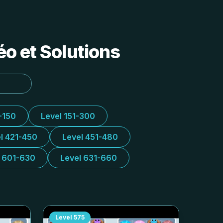
o et Solutions
-150
Level 151-300
l 421-450
Level 451-480
l 601-630
Level 631-660
Level
575