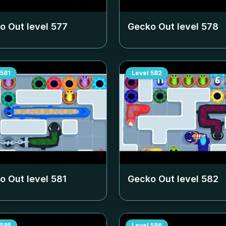
o Out level
577
Gecko Out level
578
581
Level
582
o Out level
581
Gecko Out level
582
585
Level
586