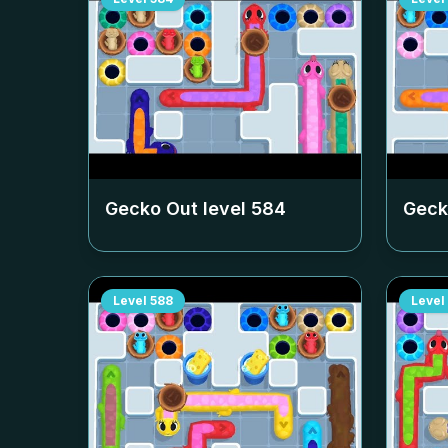
Gecko Out level
584
Geck
Level
588
Level