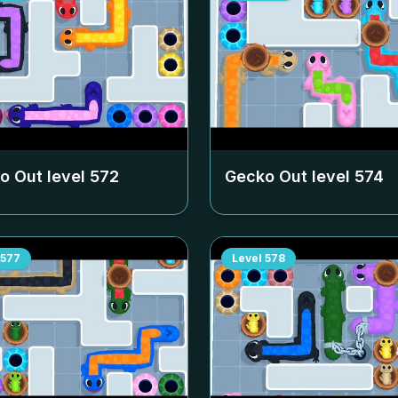
o Out level
572
Gecko Out level
574
577
Level
578