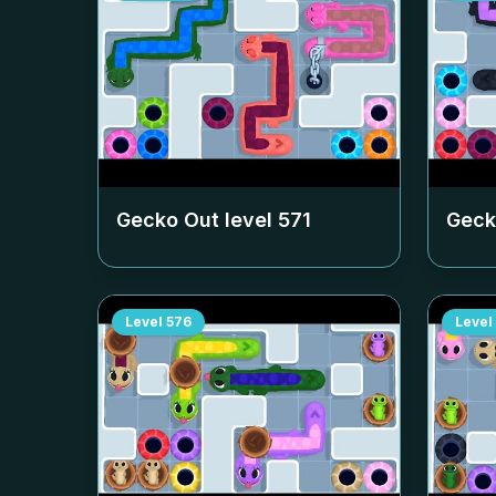
Gecko Out level
571
Geck
Level
576
Level