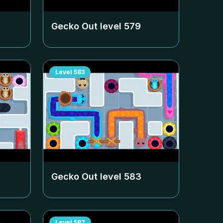
Gecko Out level
579
Level
583
Gecko Out level
583
Level
587