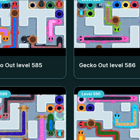
o Out level
585
Gecko Out level
586
589
Level
590