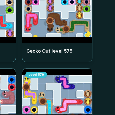
Gecko Out level
575
Level
579