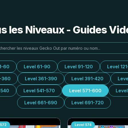
s les Niveaux - Guides Vidé
1-60
Level 61-90
Level 91-120
Level 121
1-360
Level 361-390
Level 391-420
Leve
-540
Level 541-570
Level 571-600
Leve
Level 661-690
Level 691-720
572
Level
574