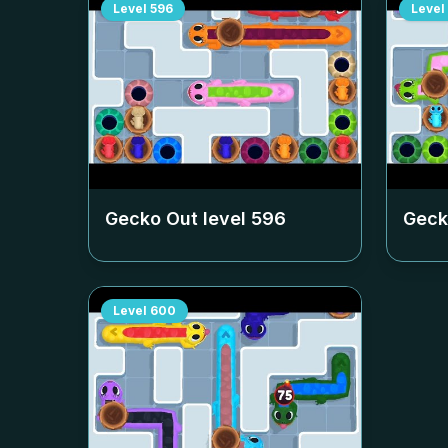
Level
596
Level
Gecko Out level
596
Geck
Level
600