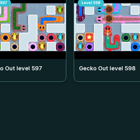
597
Level
598
o Out level
597
Gecko Out level
598