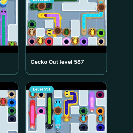
Gecko Out level
587
Level
591